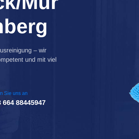
ck/Mur
nberg
usreinigung – wir
mpetent und mit viel
n Sie uns an
 664 88445947